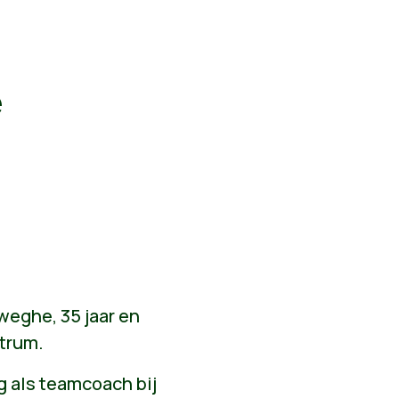
e
weghe, 35 jaar en
trum.
g als teamcoach bij