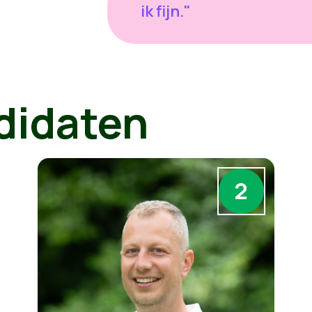
ik fijn."
didaten
2