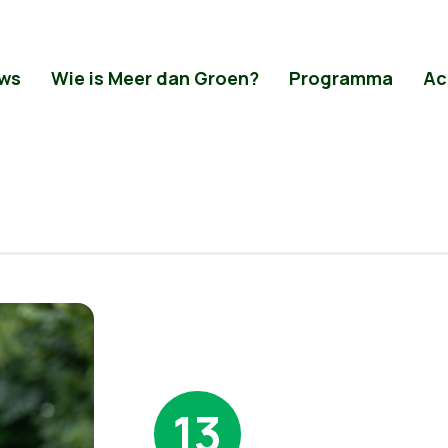
ws
Wie is Meer dan Groen?
Programma
Ac
13