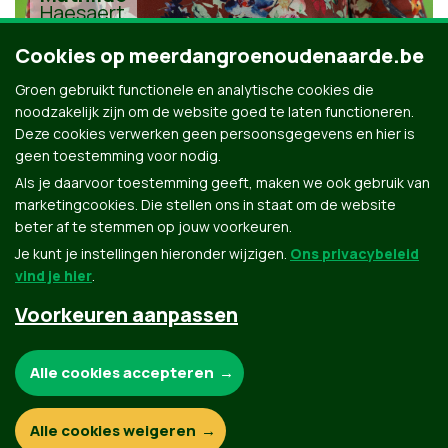
Haesaert
Cookies op meerdangroenoudenaarde.be
Groen gebruikt functionele en analytische cookies die
noodzakelijk zijn om de website goed te laten functioneren.
Deze cookies verwerken geen persoonsgegevens en hier is
geen toestemming voor nodig.
Alle kandidaten uit Oudenaarde
Als je daarvoor toestemming geeft, maken we ook gebruik van
marketingcookies. Die stellen ons in staat om de website
beter af te stemmen op jouw voorkeuren.
Je kunt je instellingen hieronder wijzigen.
Ons privacybeleid
vind je hier
.
Voorkeuren aanpassen
Groen.be
Noodzakelijke cookies:
Alle cookies accepteren
Contact
Privacybeleid
Functionele en analytische cookies:
Alle cookies weigeren
© Copyright Groen 2026 | Gemaakt met
NationBuilder
| Gebouwd door
Tectonica