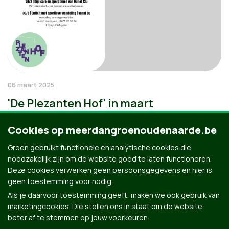
06 maart 2025
'De Plezanten Hof' in maart
Cookies op meerdangroenoudenaarde.be
Groen gebruikt functionele en analytische cookies die
noodzakelijk zijn om de website goed te laten functioneren.
Deze cookies verwerken geen persoonsgegevens en hier is
geen toestemming voor nodig.
Als je daarvoor toestemming geeft, maken we ook gebruik van
marketingcookies. Die stellen ons in staat om de website
beter af te stemmen op jouw voorkeuren.