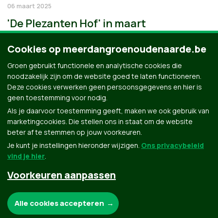
06 maart 2025
'De Plezanten Hof' in maart
Cookies op meerdangroenoudenaarde.be
Groen gebruikt functionele en analytische cookies die
noodzakelijk zijn om de website goed te laten functioneren.
Deze cookies verwerken geen persoonsgegevens en hier is
geen toestemming voor nodig.
Als je daarvoor toestemming geeft, maken we ook gebruik van
marketingcookies. Die stellen ons in staat om de website
beter af te stemmen op jouw voorkeuren.
Je kunt je instellingen hieronder wijzigen.
Ons privacybeleid
vind je hier
.
Voorkeuren aanpassen
Groen.be
Noodzakelijke cookies:
Alle cookies accepteren
Contact
Privacybeleid