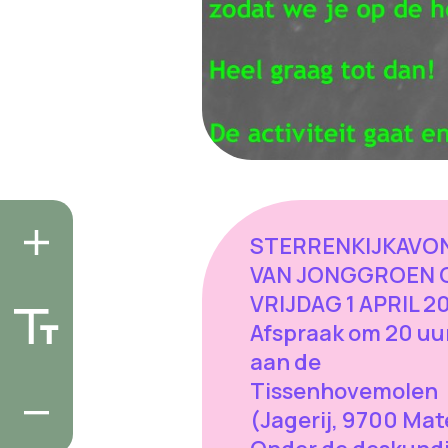
STERRENKIJKAVO
VAN JONGGROEN 
VRIJDAG 1 APRIL 20
Afspraak om 20 uu
aan de
Tissenhovemolen
(Jagerij, 9700 Mat