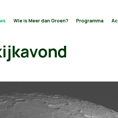
ws
Wie is Meer dan Groen?
Programma
Ac
kijkavond