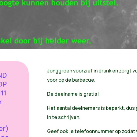
Jonggroen voorziet in drank en zorgt v
ND
voor op de barbecue.
OP
11
De deelname is gratis!
r
Het aantal deelnemers is beperkt, dus
in te schrijven.
er)
Geef ook je telefoonnummer op zodat 