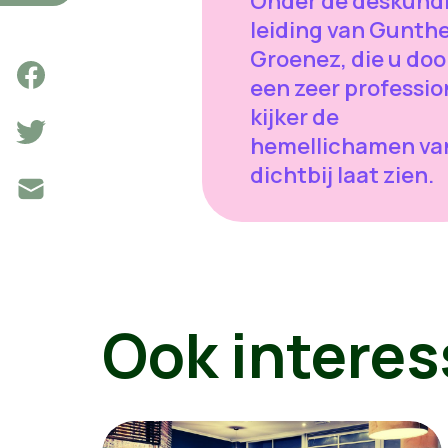
Onder de deskund
leiding van Gunth
Groenez, die u doo
een zeer professio
kijker de
hemellichamen va
dichtbij laat zien.
Ook interes