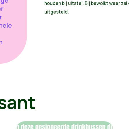
ige
houden bij uitstel. Bij bewolkt weer zal
er
uitgesteld.
r
nele
n
sant