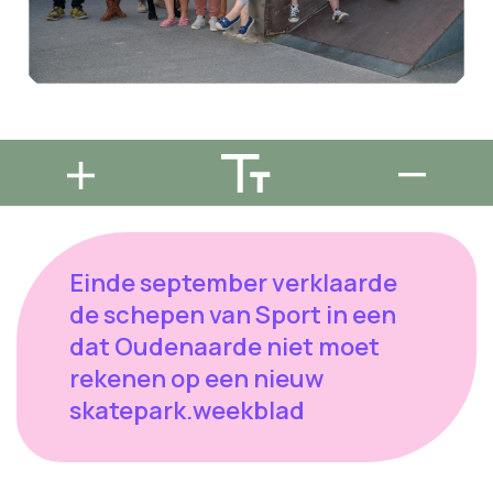
Einde september verklaarde
de schepen van Sport in een
dat Oudenaarde niet moet
rekenen op een nieuw
skatepark.weekblad