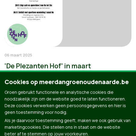
06 maart 2025
'De Plezanten Hof' in maart
Cookies op meerdangroenoudenaarde.be
Groen gebruikt functionele en analytische cookies die
noodzakelijk zijn om de website goed te laten functioneren.
Deze cookies verwerken geen persoonsgegevens en hier is
geen toestemming voor nodig.
Als je daarvoor toestemming geeft, maken we ook gebruik van
marketingcookies. Die stellen ons in staat om de website
beter af te stemmen op jouw voorkeuren.