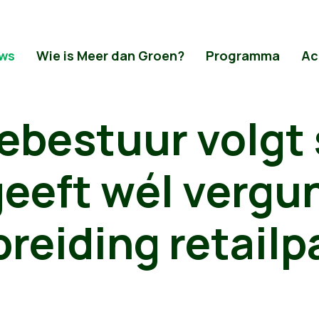
ws
Wie is Meer dan Groen?
Programma
Ac
ebestuur volgt
geeft wél vergu
breiding retailp