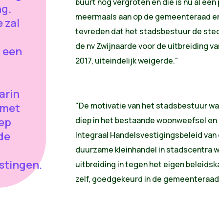
buurt nog vergroten en die is nu al een
ng.
meermaals aan op de gemeenteraad en
 zal
tevreden dat het stadsbestuur de st
de nv Zwijnaarde voor de uitbreiding va
 een
2017, uiteindelijk weigerde."
arin
"De motivatie van het stadsbestuur was 
 met
ep
diep in het bestaande woonweefsel en 
 de
Integraal Handelsvestigingsbeleid van
duurzame kleinhandel in stadscentra w
stingen.
uitbreiding in tegen het eigen beleids
zelf, goedgekeurd in de gemeenteraad 