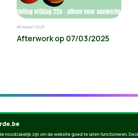
06 maart 2025
Afterwork op 07/03/2025
rde.be
ie noodzakelijk zijn om de website goed te laten functioneren. Dez