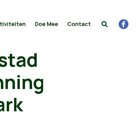
tiviteiten
Doe Mee
Contact
 stad
nning
ark