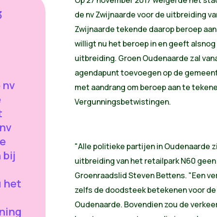
3
de nv Zwijnaarde voor de uitbreiding va
Zwijnaarde tekende daarop beroep aan b
willigt nu het beroep in en geeft alsno
uitbreiding. Groen Oudenaarde zal van
agendapunt toevoegen op de gemeente
 nv
met aandrang om beroep aan te tekenen
e
Vergunningsbetwistingen.
t
 nv
de
"Alle politieke partijen in Oudenaarde z
bij
uitbreiding van het retailpark N60 geen
Groenraadslid Steven Bettens. "Een ver
u het
zelfs de doodsteek betekenen voor de 
Oudenaarde. Bovendien zou de verkeer
ning