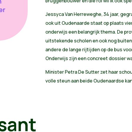
n
bruggenbouwer en die rol wil ik ook spe
er
Jessyca Van Herreweghe, 34 jaar, geg
ook uit Oudenaarde staat op plaats vier.
onderwijs een belangrijk thema. De pro
uitstekende scholen en ook nog buite
andere de lange rijtijden op de bus vo
Onderwijs zijn een concreet dossier wa
Minister Petra De Sutter zet haar schou
volle steun aan beide Oudenaardse ka
sant