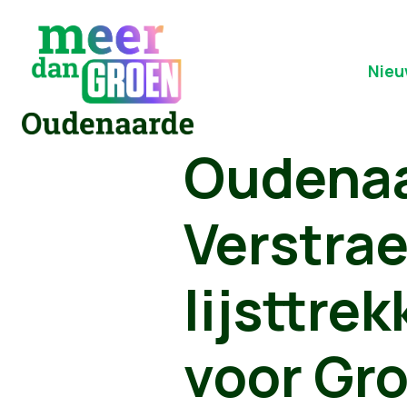
Nieu
Oudenaa
Verstrae
lijsttre
voor Gr