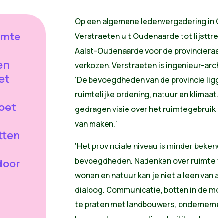
Op een algemene ledenvergadering in 
imte
Verstraeten uit Oudenaarde tot lijsttr
Aalst-Oudenaarde voor de provincieraa
en
verkozen. Verstraeten is ingenieur-ar
et
‘De bevoegdheden van de provincie ligg
ruimtelijke ordening, natuur en klimaat
oet
gedragen visie over het ruimtegebruik in
van maken.’
tten
‘Het provinciale niveau is minder beken
bevoegdheden. Nadenken over ruimte 
door
wonen en natuur kan je niet alleen van
dialoog. Communicatie, botten in de m
te praten met landbouwers, onderneme