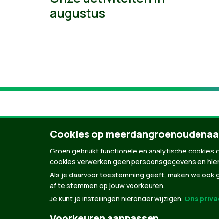
augustus
Cookies op meerdangroenoudenaa
Groen gebruikt functionele en analytische cookies d
cookies verwerken geen persoonsgegevens en hier
Als je daarvoor toestemming geeft, maken we ook ge
af te stemmen op jouw voorkeuren.
Je kunt je instellingen hieronder wijzigen.
Ons privac
© Copyright Groen 2026 | Gemaakt met
Natio
Voorkeuren aanpassen