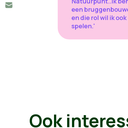
Natuurpunt..Ik be
een bruggenbouw
en die rol wil ik ook
spelen.'
Ook interes