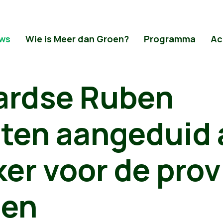
ws
Wie is Meer dan Groen?
Programma
Ac
rdse Ruben
ten aangeduid 
kker voor de pro
oen