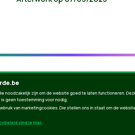
rde.be
ie noodzakelijk zijn om de website goed te laten functioneren. Dez
 is geen toestemming voor nodig.
bruik van marketingcookies. Die stellen ons in staat om de websit
ybeleid vind je hier
.
nBuilder
| Gebouwd door
Tectonica