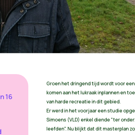
Groen
het
dringend
tijd
wordt
voor
een
komen
aan
het
lukraak
inplannen
en
to
n 16
van
harde
recreatie
in
dit
gebied
.
Er
werd
in
het
voorjaar
een
studie
opge
Simoens
(VLD) enkel
diende
"
ter
onder
leefden"
. Nu
blijkt
dat
dit
masterplan
zo
d