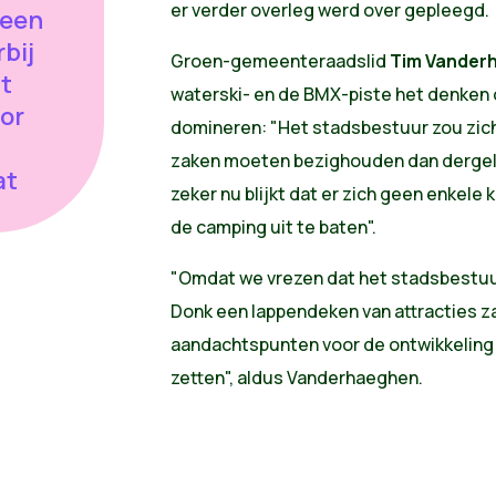
e
r
verder
overleg
werd
over
gepleegd
.
 een
bij
Groen-gemeenteraadslid
Tim
Vander
t
waterski
- en de
BMX-piste
het
denken
or
domineren
:
"Het
stadsbestuur
zou
zic
zaken
moeten
bezighouden
dan
dergel
at
zeker
nu
blijkt
dat
er
zich
geen
enkele
k
de camping
uit
te
baten"
.
"Omdat we
vrezen
dat
het
stadsbestu
Donk
een
lappendeken
van
attracties
za
aandachtspunten
voor
de
ontwikkeling
zetten"
,
aldus
Vanderhaeghen.