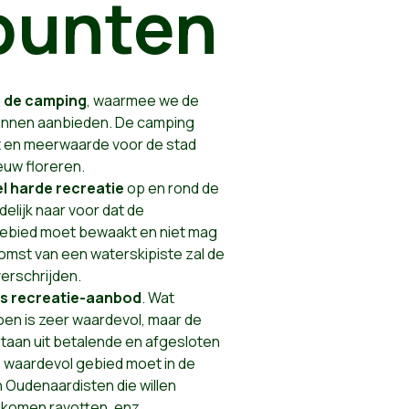
punten
n de camping
, waarmee we de
kunnen aanbieden. De camping
nut en meerwaarde voor de stad
uw floreren.
l harde recreatie
op en rond de
delijk naar voor dat de
 gebied moet bewaakt en niet mag
mst van een waterskipiste zal de
erschrijden.
tis recreatie-aanbod
. Wat
oen is zeer waardevol, maar de
taan uit betalende en afgesloten
s, waardevol gebied moet in de
 Oudenaardisten die willen
komen ravotten, enz...