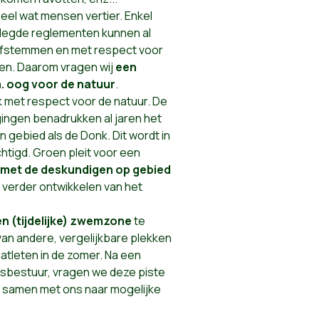
eel wat mensen vertier. Enkel
legde reglementen kunnen al
r afstemmen en met respect voor
pen. Daarom vragen wij
een
a. oog voor de natuur
.
 met respect voor de natuur. De
ngen benadrukken al jaren het
 gebied als de Donk. Dit wordt in
tigd. Groen pleit voor een
met de deskundigen op gebied
t verder ontwikkelen van het
n (tijdelijke) zwemzone
te
van andere, vergelijkbare plekken
iatleten in de zomer. Na een
dsbestuur, vragen we deze piste
 samen met ons naar mogelijke