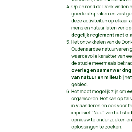
Op en rond de Donk vinden h
goede afspraken en vastge
deze activiteiten op elkaa
mens en natuur laten verlo
degelijk reglement met o.
Het ontwikkelen van de Donk
Oudenaardse natuurverenigi
waardevolle karakter van een
de studie meermaals bekrach
overleg en samenwerking 
van natuur en milieu
bij he
gebied.
Het moet mogelijk zijn om
ee
organiseren. Het kan op tal 
in Vlaanderen en ook voor tr
impulsief "Nee" van het sta
opnieuw te onderzoeken en
oplossingen te zoeken.