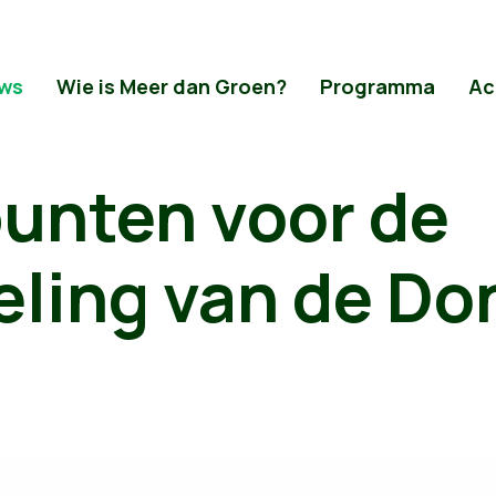
ws
Wie is Meer dan Groen?
Programma
Ac
punten voor de
eling van de Do