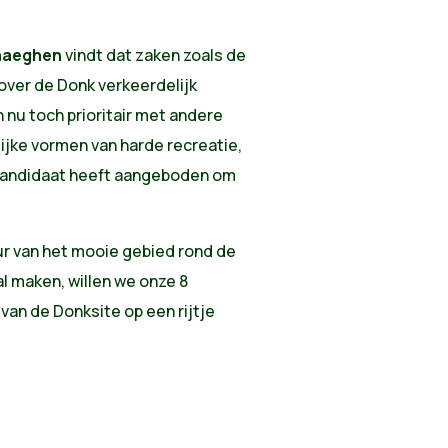
haeghen
vindt
dat
zaken
zoals
de
over de
Donk
verkeerdelijk
h
nu
toch
prioritair
met
andere
ijke
vormen
van
harde
recreatie
,
andidaat
heeft
aangeboden
om
ur
van
het
mooie
gebied
rond
de
l
maken
,
willen
we
onze
8
van de
Donksite
op
een
rijtje