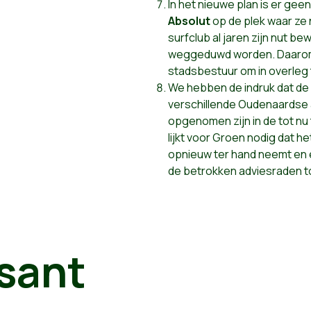
In het nieuwe plan is er gee
Absolut
op de plek waar ze n
surfclub al jaren zijn nut be
weggeduwd worden. Daarom
stadsbestuur om in overleg 
We hebben de indruk dat de
verschillende Oudenaardse 
opgenomen zijn in de tot n
lijkt voor Groen nodig dat 
opnieuw ter hand neemt en 
de betrokken adviesraden t
sant