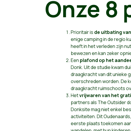
Onze 8
Prioritair is
de uitbating va
enige camping in de regio 
heeft in het verleden zijn 
bewezen en kan zeker opnie
Een
plafond op het aandee
Donk. Uit de studie kwam dui
draagkracht van dit unieke
overschreden worden. De ko
draagkracht ruimschoots ov
Het
vrijwaren van het gra
partners als The Outsider d
Donksite mag niet enkel bes
activiteiten. Dit Oudenaard
eerste plaats toekomen aan
wandelen, met hun kinderen 