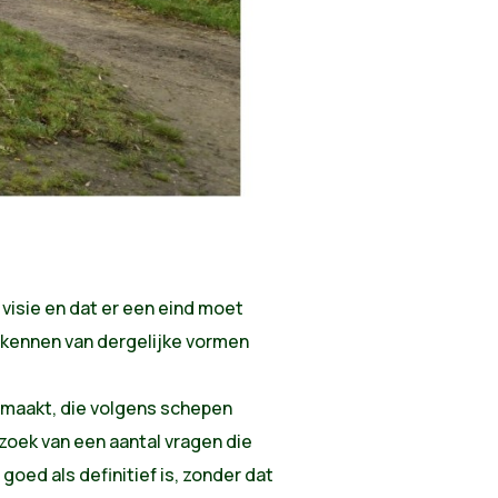
visie
en
dat
er
een
eind
moet
ekennen
van
dergelijke
vormen
maakt
, die
volgens
schepen
zoek
van
een
aantal
vragen
die
goed
als
definitief
is,
zonder
dat