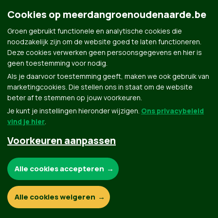
Cookies op meerdangroenoudenaarde.be
mailto:
info@mariekedevos.be
|
info@mariekedevos.be
Groen gebruikt functionele en analytische cookies die
noodzakelijk zijn om de website goed te laten functioneren.
Deze cookies verwerken geen persoonsgegevens en hier is
geen toestemming voor nodig.
Als je daarvoor toestemming geeft, maken we ook gebruik van
marketingcookies. Die stellen ons in staat om de website
beter af te stemmen op jouw voorkeuren.
Je kunt je instellingen hieronder wijzigen.
Ons privacybeleid
Groen.be
vind je hier
.
Voorkeuren aanpassen
Contact
Privacybeleid
Noodzakelijke cookies:
Alle cookies accepteren
© Copyright Groen 2026 | Gemaakt met
NationBuilder
| Gebouwd door
Tectonica
Functionele en analytische cookies:
Alle cookies weigeren