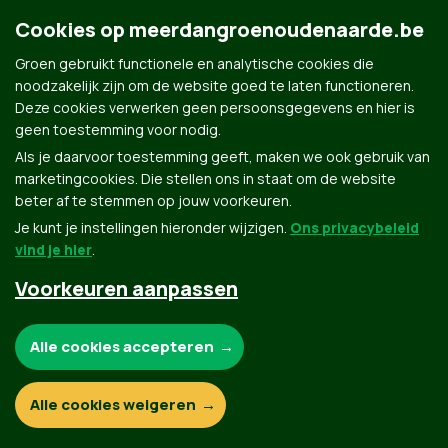
Jasper.vandenhaute@groen.be
Cookies op meerdangroenoudenaarde.be
Groen gebruikt functionele en analytische cookies die
noodzakelijk zijn om de website goed te laten functioneren.
Deze cookies verwerken geen persoonsgegevens en hier is
geen toestemming voor nodig.
Als je daarvoor toestemming geeft, maken we ook gebruik van
marketingcookies. Die stellen ons in staat om de website
Groen.be
beter af te stemmen op jouw voorkeuren.
Je kunt je instellingen hieronder wijzigen.
Ons privacybeleid
vind je hier
.
Contact
Privacybeleid
Voorkeuren aanpassen
© Copyright Groen 2026 | Gemaakt met
NationBuilder
| Gebouwd door
Tectonica
Noodzakelijke cookies:
Alle cookies accepteren
Functionele en analytische cookies:
Alle cookies weigeren