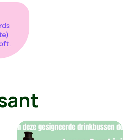
rds
te)
oft.
sant