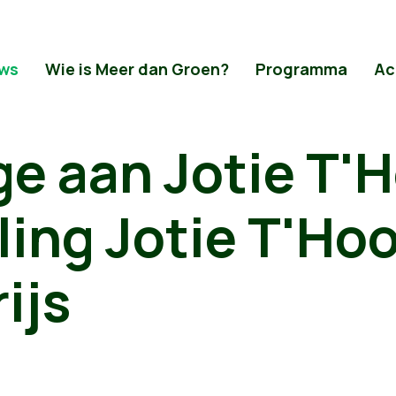
ws
Wie is Meer dan Groen?
Programma
Ac
 aan Jotie T'H
ling Jotie T'Hoo
ijs