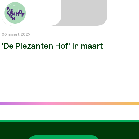
06 maart 2025
'De Plezanten Hof' in maart
Groen.be