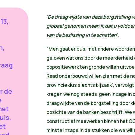
'De draagwijdte van deze borgstelling we
13,
globaal genomen meen ik dat u voldoen
van de beslissing in te schatten'.
n,
"Men gaat er dus, met andere woorden
geloven wat ons door de meerderheid 
raag
oppositiewerk ten gronde willen uitvoe
Raad onderbouwd willen zien met de n
provincie dus slechts bijzaak", vervol
r de
kregen we nog steeds geen inzage in 
e
draagwijdte van de borgstelling door 
het
opzichte van de banken beschrijft. We wi
uis.
constructief meewerken binnen het O
et
minste inzage in de stukken die we will
tad