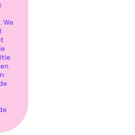
k
. We
l
et
ie
itie
ken
en
de
 de