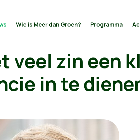
ws
Wie is Meer dan Groen?
Programma
Ac
t veel zin een k
ncie in te diene