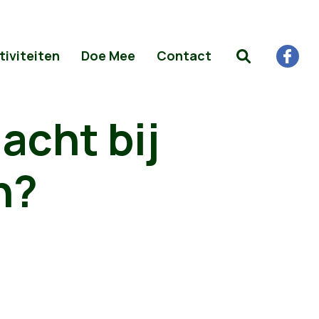
tiviteiten
Doe Mee
Contact
lacht bij
n?