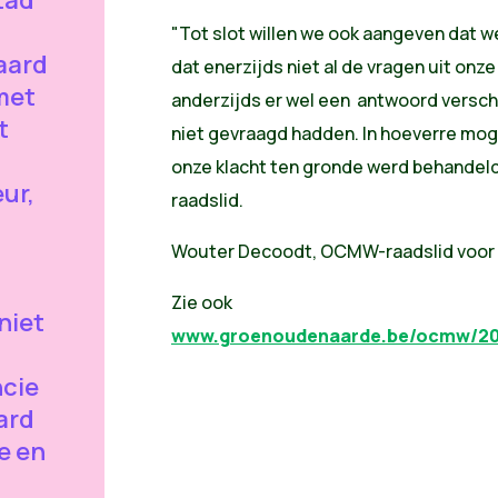
"Tot slot willen we ook aangeven dat we
aard
dat enerzijds niet al de vragen uit on
 met
anderzijds er wel een antwoord versch
t
niet gevraagd hadden. In hoeverre mog
onze klacht ten gronde werd behandel
ur,
raadslid.
Wouter Decoodt, OCMW-raadslid voor
Zie ook
niet
www.groenoudenaarde.be/ocmw/201
ncie
ard
e en