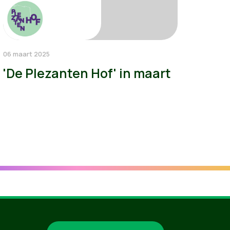
06 maart 2025
'De Plezanten Hof' in maart
Groen.be