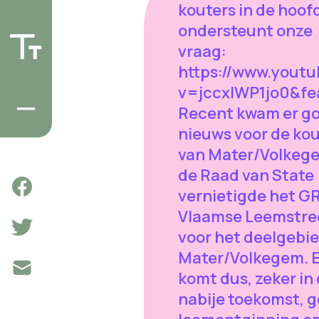
kouters in de hoofd
ondersteunt onze
vraag:
https://www.yout
v=jccxIWP1jo0&fe
Recent kwam er g
nieuws voor de kou
van Mater/Volkeg
de Raad van State
vernietigde het G
Vlaamse Leemstre
voor het deelgebi
Mater/Volkegem. E
komt dus, zeker in
nabije toekomst, 