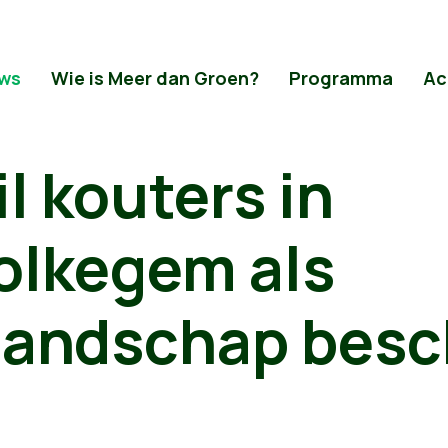
ws
Wie is Meer dan Groen?
Programma
Ac
l kouters in
olkegem als
landschap bes