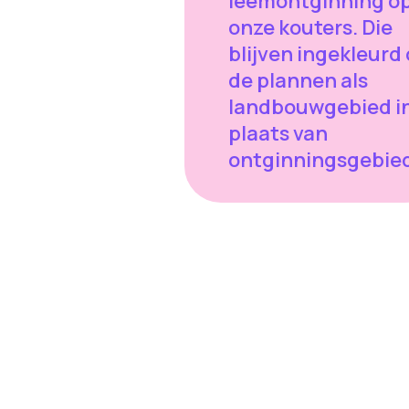
leemontginning o
onze kouters. Die
blijven ingekleurd
de plannen als
landbouwgebied i
plaats van
ontginningsgebie