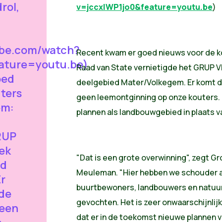
rol,
v=jccxIWP1jo0&feature=youtu.be
)
ube.com/watch?
Recent kwam er goed nieuws voor de k
ature=youtu.be)
Raad van State vernietigde het GRUP 
oed
deelgebied Mater/Volkegem. Er komt du
ters
geen leemontginning op onze kouters. D
em:
plannen als landbouwgebied in plaats 
RUP
ek
"Dat is een grote overwinning", zegt 
ed
Meuleman. "Hier hebben we schouder 
r
buurtbewoners, landbouwers en natuurv
 de
gevochten. Het is zeer onwaarschijnlijk
geen
dat er in de toekomst nieuwe plannen v