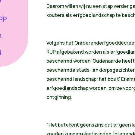
p
Daarom willen wij nu een stap verder g
kouters als erfgoedlandschap te besc
 op
n
Volgens het Onroerenderfgoeddecreet
d.
RUP afgebakend worden als erfgoedlan
beschermd worden. Oudenaarde heeft
beschermde stads- en dorpsgezichte
beschermd landschap: het bos t' Ename.
erfgoedlandschap worden, om ze voor
ontginning.
"Het betekent geenszins dat er geen 
zouden kunnen plaatsvinden, integende