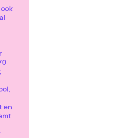
 ook
al
r
70
,
ool,
t en
eemt
r