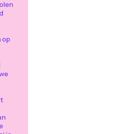
holen
ed
 op
l
 we
t
an
e