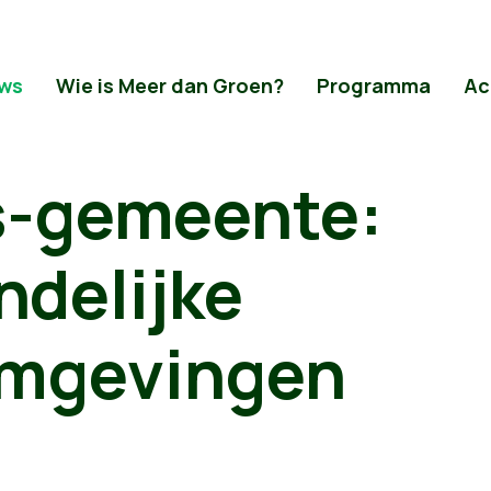
ws
Wie is Meer dan Groen?
Programma
Ac
-gemeente:
ndelijke
mgevingen