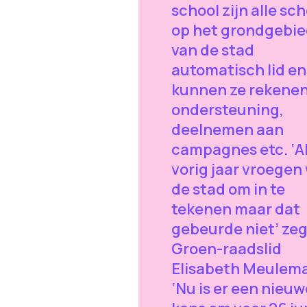
school zijn alle sc
op het grondgebi
van de stad
automatisch lid en
kunnen ze rekenen
ondersteuning,
deelnemen aan
campagnes etc. ‘A
vorig jaar vroegen
de stad om in te
tekenen maar dat
gebeurde niet’ zeg
Groen-raadslid
Elisabeth Meulem
‘Nu is er een nieuw