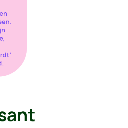
len
een.
jn
e,
rdt’
id.
sant