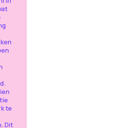
i in
wat
e
ng
iken
een
n
d.
ien
tie
k te
 Dit