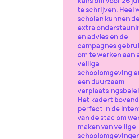
kans om voor 26 jun
te schrijven. Heel 
scholen kunnen d
extra ondersteuni
en advies en de
campagnes gebru
om te werken aan 
veilige
schoolomgeving e
een duurzaam
verplaatsingsbelei
Het kadert bovend
perfect in de inten
van de stad om wer
maken van veilige
schoolomgevingen.