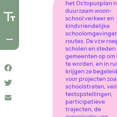
het Octopusplan n
duurzaam woon-
school verkeer en
kindvriendelijke
schoolomgevingen
routes. De vzw roe
scholen en steden
gemeenten op om l
te worden, en in rui
krijgen ze begelei
voor projecten zoa
schoolstraten, veil
testopstellingen,
participatieve
trajecten, de
organisatie van