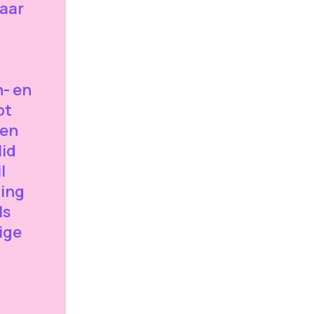
aar
- en
pt
 en
id
l
ding
ls
ige