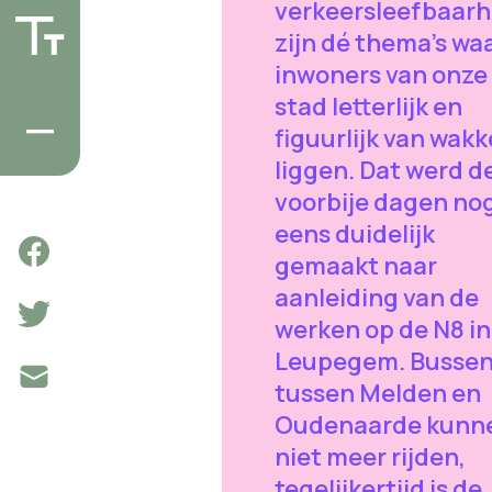
verkeersleefbaarh
zijn dé thema’s wa
inwoners van onze
stad letterlijk en
figuurlijk van wakk
liggen. Dat werd d
voorbije dagen no
eens duidelijk
gemaakt naar
aanleiding van de
werken op de N8 in
Leupegem. Busse
tussen Melden en
Oudenaarde kunn
niet meer rijden,
tegelijkertijd is de