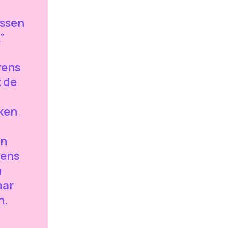
ssen
”
vens
 de
ken
en
tens
n
aar
n.