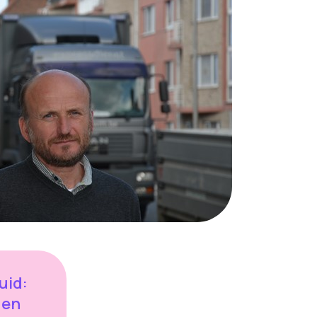
luid:
 en