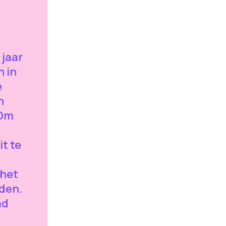
 jaar
n in
e
n
 Om
it te
 het
iden.
ad