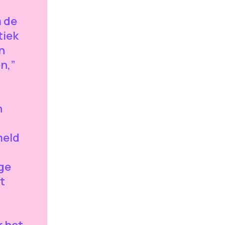
m de
tiek
n
n,”
n
meld
oge
t
 het