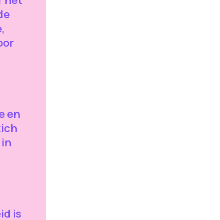
de
,
oor
e en
zich
in
d is