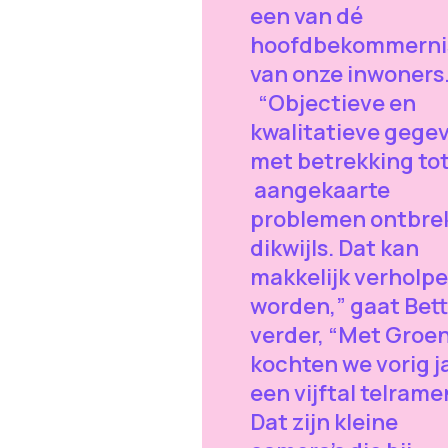
een van dé
hoofdbekommerni
van onze inwoners.
“Objectieve en
kwalitatieve gege
met betrekking tot
aangekaarte
problemen ontbre
dikwijls. Dat kan
makkelijk verholp
worden,” gaat Bet
verder, “Met Groe
kochten we vorig j
een vijftal telrame
Dat zijn kleine