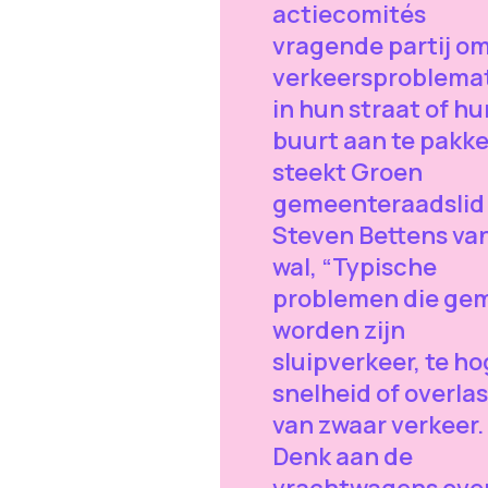
actiecomités
vragende partij o
verkeersproblema
in hun straat of hu
buurt aan te pakke
steekt Groen
gemeenteraadslid
Steven Bettens va
wal, “Typische
problemen die ge
worden zijn
sluipverkeer, te h
snelheid of overlas
van zwaar verkeer.
Denk aan de
vrachtwagens over