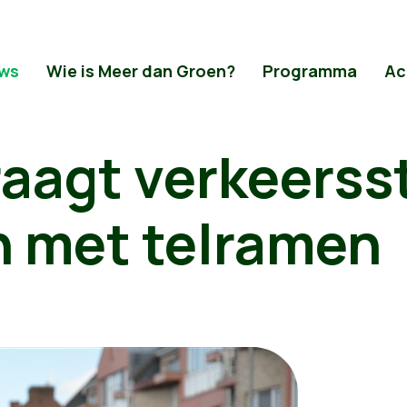
ws
Wie is Meer dan Groen?
Programma
Ac
raagt verkeers
n met telramen