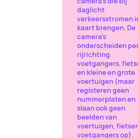
camera’s die bij
daglicht
verkeersstromen i
kaart brengen. De
camera’s
onderscheiden pe
rijrichting
voetgangers, fiets
en kleine en grote
voertuigen (maar
registeren geen
nummerplaten en
slaan ook geen
beelden van
voertuigen, fietser
voetgangers op).