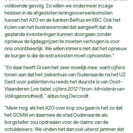
voldoende gevolg. Zo willen we ondermeer inzage
hebben in de afgesloten leningsovereenkomsten
tussen het AZO en de banken Belfius en KBC. Ook het
inzien van het businessmodel dat aangeeft dat de
geplande investeringen kunnen doorgaan zonder
opnieuw de ligdagprijzen te moeten verhogen is voor
ons onontbeerlijk. We willen immers niet dat het opnieuw
de burger is die de extra kosten moet ophoesten."
"En daar heeft Groen het zeer moeilijk mee, want cijfers
tonen aan dat het ziekenhuis van Oudenaarde na het UZ
Gent voor patiënten nu reeds het duurste is van Oost-
Vlaanderen (
zie tabel, cijfers 2012 ? bron: Ministerie van
Volksgezondheid
)," aldus nog Decoodt .
"Meer nog, als het AZO over kop zou gaan is het zo dat
het OCMW en daarmee de stad Oudenaarde als
borgsteller zou opdraaien voor de claims van de
schuldeisers. We vinden het dan ook uiterst jammer dat