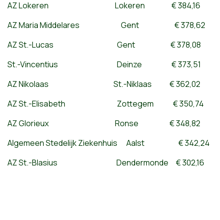
AZ Lokeren Lokeren € 384,16
AZ Maria Middelares Gent € 378,62
AZ St.-Lucas Gent € 378,08
St.-Vincentius Deinze € 373,51
AZ Nikolaas St.-Niklaas € 362,02
AZ St.-Elisabeth Zottegem € 350,74
AZ Glorieux Ronse € 348,82
Algemeen Stedelijk Ziekenhuis Aalst € 342,24
AZ St.-Blasius Dendermonde € 302,16