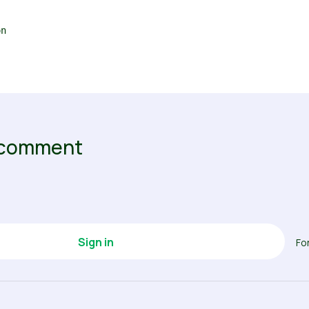
n
o comment
Fo