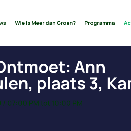
ws
Wie is Meer dan Groen?
Programma
Ac
Ontmoet: Ann
len, plaats 3, K
9 / 07:00 PM tot 10:00 PM