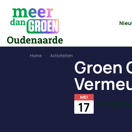
Nieu
Home
Activiteiten
Groen 
Vermeu
MEI
17 Mei 201
17