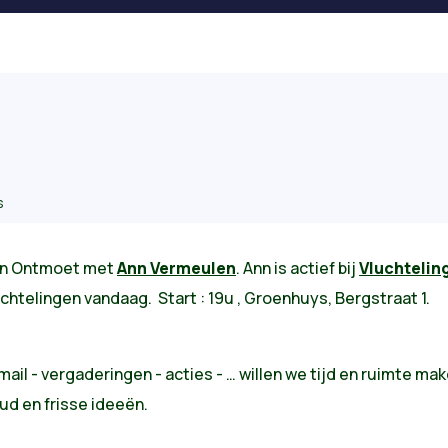
s
en Ontmoet met
Ann Vermeulen
. Ann is actief bij
Vluchtelin
luchtelingen vandaag. Start : 19u , Groenhuys, Bergstraat 1.
mail - vergaderingen - acties - … willen we tijd en ruimte m
oud en frisse ideeën.