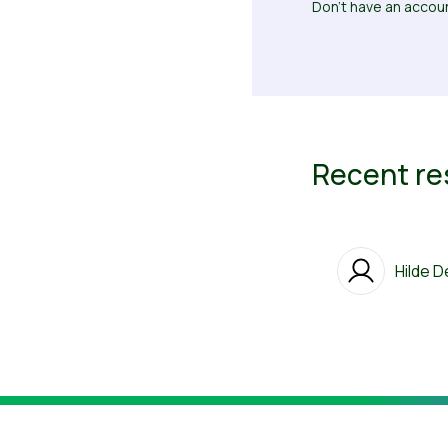
Don’t have an accoun
Recent r
Hilde 