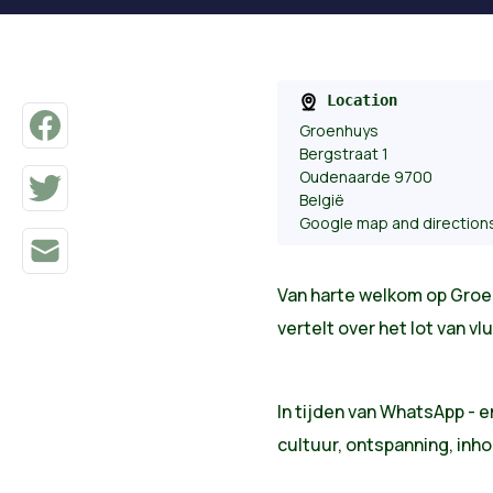
Location
Groenhuys
Bergstraat 1
Oudenaarde 9700
België
Google map and direction
Van harte welkom op Gro
vertelt over het lot van v
In tijden van WhatsApp - e
cultuur, ontspanning, inh