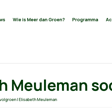
ws
Wie is Meer dan Groen?
Programma
Ac
th Meuleman soc
olgroen | Elisabeth Meuleman