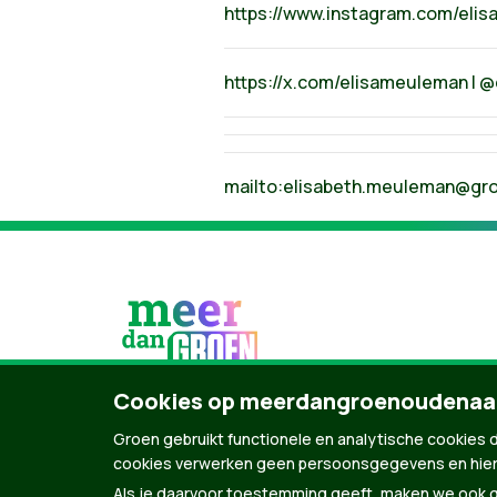
https://www.instagram.com/eli
https://x.com/elisameuleman | 
mailto:
elisabeth.meuleman@gr
Cookies op meerdangroenoudenaa
Groen gebruikt functionele en analytische cookies d
cookies verwerken geen persoonsgegevens en hier
© Copyright Groen 2026 | Gemaakt met
Natio
Als je daarvoor toestemming geeft, maken we ook ge