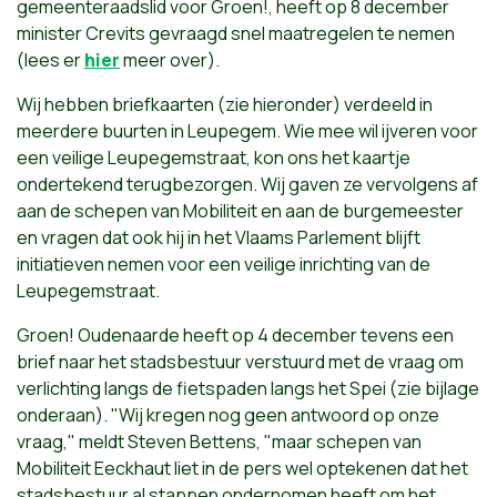
gemeenteraadslid voor Groen!, heeft op 8 december
minister Crevits gevraagd snel maatregelen te nemen
(lees er
hier
meer over).
Wij hebben briefkaarten (zie hieronder) verdeeld in
meerdere buurten in Leupegem. Wie mee wil ijveren voor
een veilige Leupegemstraat, kon ons het kaartje
ondertekend terugbezorgen. Wij gaven ze vervolgens af
aan de schepen van Mobiliteit en aan de burgemeester
en vragen dat ook hij in het Vlaams Parlement blijft
initiatieven nemen voor een veilige inrichting van de
Leupegemstraat.
Groen! Oudenaarde heeft op 4 december tevens een
brief naar het stadsbestuur verstuurd met de vraag om
verlichting langs de fietspaden langs het Spei (zie bijlage
onderaan). "Wij kregen nog geen antwoord op onze
vraag," meldt Steven Bettens, "maar schepen van
Mobiliteit Eeckhaut liet in de pers wel optekenen dat het
stadsbestuur al stappen ondernomen heeft om het