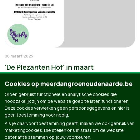
06 maart 2025
'De Plezanten Hof' in maart
Cookies op meerdangroenoudenaarde.be
Groen gebruikt functionele en analytische cookies die
noodzakelijk zijn om de website goed te laten functioneren.
Deze cookies verwerken geen persoonsgegevens en hier is
geen toestemming voor nodig.
Als je daarvoor toestemming geeft, maken we ook gebruik van
marketingcookies. Die stellen ons in staat om de website
beter af te stemmen op jouw voorkeuren.