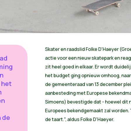
Skater en raadslid Folke D'Haeyer (Gro
aad
actie voor een nieuw skatepark en rea
ming
zit heel goed in elkaar. Er wordt duidel
en
het budget ging opnieuw omhoog, naar 
 het
de gemeenteraad van 13 december pleit
m
aanbesteding met Europese bekendmak
en
Simoens) bevestigde dat - hoewel dit ni
Europees bekendgemaakt zal worden. "D
 de
de taart.", aldus Folke D'Haeyer.