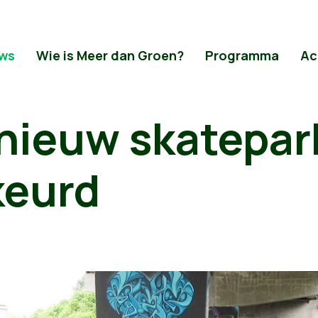
ws
Wie is Meer dan Groen?
Programma
Ac
 nieuw skatepar
keurd