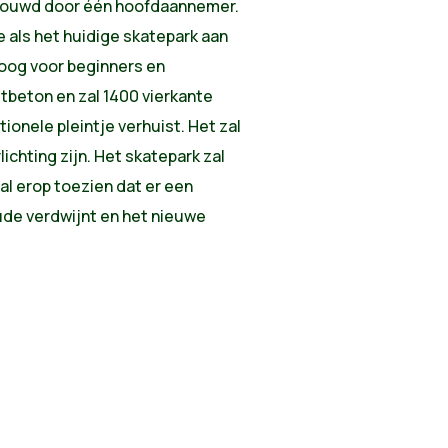
bouwd door één hoofdaannemer.
e als het huidige skatepark aan
oog voor beginners en
tbeton en zal 1400 vierkante
ionele pleintje verhuist. Het zal
ichting zijn. Het skatepark zal
zal erop toezien dat er een
ude verdwijnt en het nieuwe