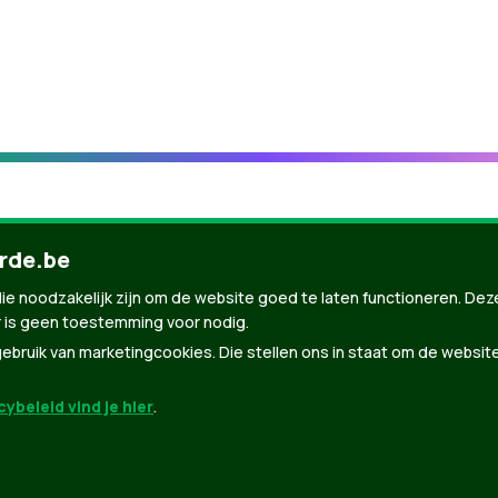
rde.be
ie noodzakelijk zijn om de website goed te laten functioneren. Dez
 is geen toestemming voor nodig.
bruik van marketingcookies. Die stellen ons in staat om de websit
ybeleid vind je hier
.
nBuilder
| Gebouwd door
Tectonica