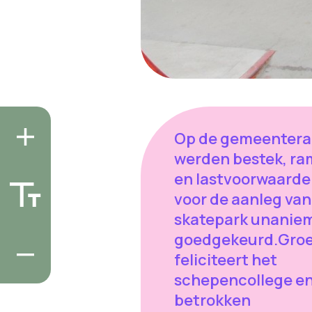
Op de gemeenter
werden bestek, ra
en lastvoorwaard
voor de aanleg van
skatepark unanie
goedgekeurd.Gro
feliciteert het
schepencollege en
betrokken