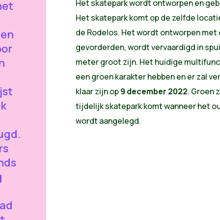
Het skatepark wordt ontworpen en ge
het
Het skatepark komt op de zelfde locati
 en
de Rodelos. Het wordt ontworpen met 
oor
gevorderden, wordt vervaardigd in spui
en
meter groot zijn. Het huidige multifunct
een groen karakter hebben en er zal verl
jst
klaar zijn op
9 december 2022
. Groen 
ok
tijdelijk skatepark komt wanneer het o
wordt aangelegd.
ugd.
rs
nds
g
tad
t