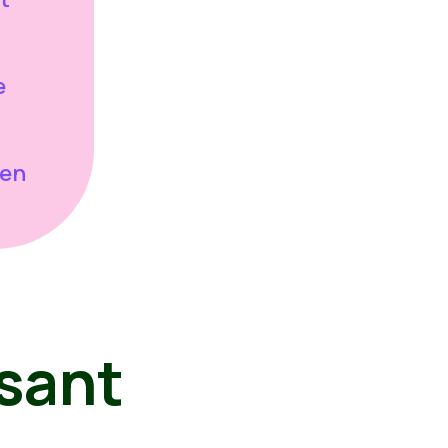
e
len
sant