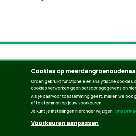
Cookies op meerdangroenoudenaa
Groen gebruikt functionele en analytische cookies d
cookies verwerken geen persoonsgegevens en hier
Als je daarvoor toestemming geeft, maken we ook ge
af te stemmen op jouw voorkeuren.
Je kunt je instellingen hieronder wijzigen.
Ons privac
© Copyright Groen 2026 | Gemaakt met
Natio
Voorkeuren aanpassen