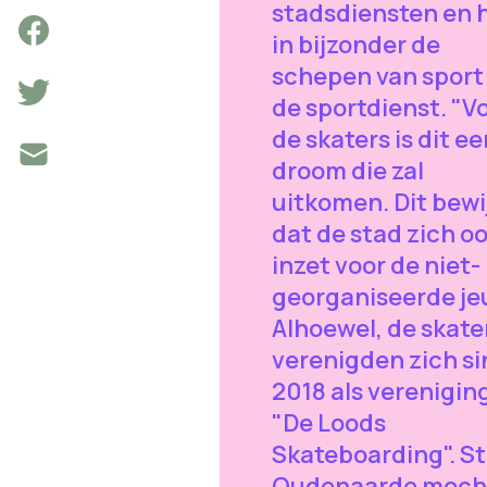
stadsdiensten en 
in bijzonder de
schepen van sport
de sportdienst. "V
de skaters is dit e
droom die zal
uitkomen. Dit bewi
dat de stad zich o
inzet voor de niet-
georganiseerde je
Alhoewel, de skate
verenigden zich si
2018 als verenigin
"De Loods
Skateboarding". S
Oudenaarde moch