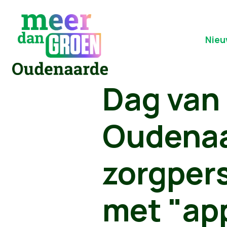
Nieu
Dag van
Oudenaa
zorgpers
met "ap