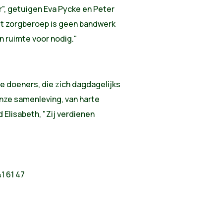
", getuigen Eva Pycke en Peter
het zorgberoep is geen bandwerk
en ruimte voor nodig."
ze doeners, die zich dagdagelijks
nze samenleving, van harte
 Elisabeth, "Zij verdienen
1 61 47