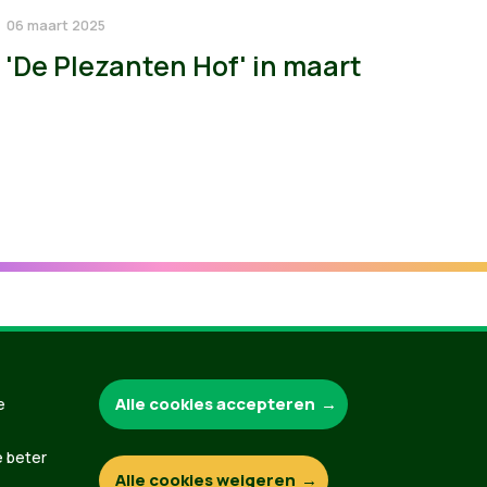
06 maart 2025
'De Plezanten Hof' in maart
Groen.be
Alle cookies accepteren
e
e beter
Alle cookies weigeren