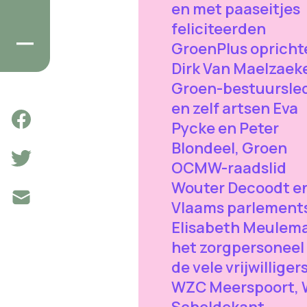
en met paaseitjes
feliciteerden
GroenPlus opricht
Dirk Van Maelzaek
Groen-bestuursle
en zelf artsen Eva
Pycke en Peter
Blondeel, Groen
OCMW-raadslid
Wouter Decoodt e
Vlaams parlements
Elisabeth Meulem
het zorgpersoneel
de vele vrijwilligers
WZC Meerspoort,
Scheldekant,