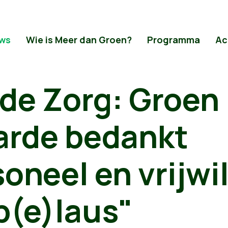
ws
Wie is Meer dan Groen?
Programma
Ac
 de Zorg: Groen
rde bedankt
oneel en vrijwil
p(e)laus"