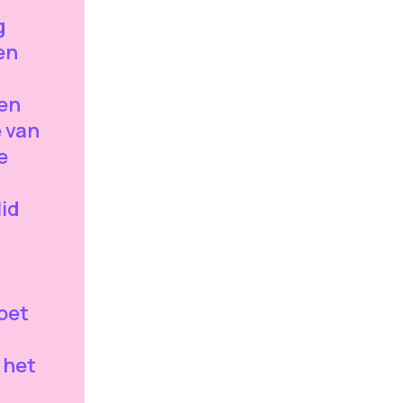
g
en
en
e van
e
id
g
oet
 het