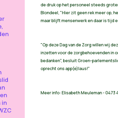
de druk op het personeel steeds groter
Blondeel, "Hier zit geen rek meer op, 
er
maar blijft mensenwerk en daar is tijd 
e,
den
"Op deze Dag van de Zorg willen wij de
inzetten voor de zorgbehoevenden in o
bedanken", besluit Groen-parlementslid
oprecht ons app(e)laus!"
n
lid
an
Meer info: Elisabeth Meuleman - 0473 4
 en
 in
 WZC