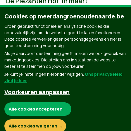
'De Plezanten Hof' in maart
Cookies op meerdangroenoudenaarde.be
Groen gebruikt functionele en analytische cookies die
noodzakelijk zijn om de website goed te laten functioneren.
Deze cookies verwerken geen persoonsgegevens en hier is
geen toestemming voor nodig.
Als je daarvoor toestemming geeft, maken we ook gebruik van
marketingcookies. Die stellen ons in staat om de website
beter af te stemmen op jouw voorkeuren.
Je kunt je instellingen hieronder wijzigen.
Ons privacybeleid
vind je hier
.
Voorkeuren aanpassen
Groen.be
Noodzakelijke cookies:
Alle cookies accepteren
Contact
Privacybeleid
Functionele en analytische cookies:
Alle cookies weigeren
© Copyright Groen 2026 | Gemaakt met
NationBuilder
| Gebouwd door
Tectonica