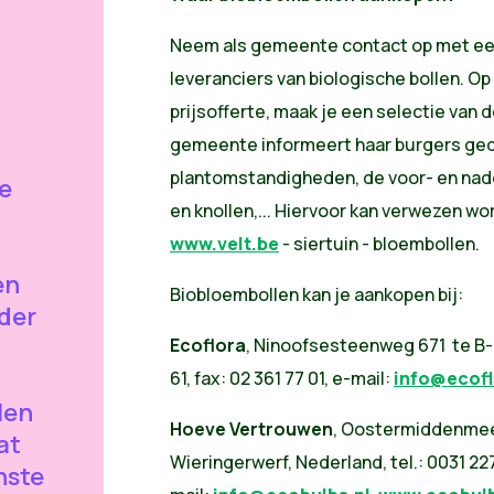
Neem als gemeente contact op met ee
leveranciers van biologische bollen. Op
prijsofferte, maak je een selectie van 
gemeente informeert haar burgers ge
plantomstandigheden, de voor- en nade
e
en knollen,... Hiervoor kan verwezen w
www.velt.be
- siertuin - bloembollen.
en
Biobloembollen kan je aankopen bij:
der
Ecoflora
, Ninoofsesteenweg 671 te B-15
61, fax: 02 361 77 01, e-mail:
info@ecofl
len
Hoeve Vertrouwen
, Oostermiddenmeer
at
Wieringerwerf, Nederland, tel.: 0031 22
nste