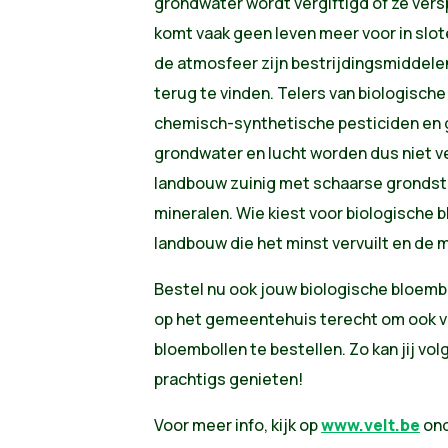
grondwater wordt vergiftigd of ze verspr
komt vaak geen leven meer voor in slo
de atmosfeer zijn bestrijdingsmiddelen
terug te vinden. Telers van biologisch
chemisch-synthetische pesticiden en 
grondwater en lucht worden dus niet ve
landbouw zuinig met schaarse grondsto
mineralen. Wie kiest voor biologische 
landbouw die het minst vervuilt en de m
Bestel nu ook jouw biologische bloembolle
op het gemeentehuis terecht om ook vo
bloembollen te bestellen. Zo kan jij vol
prachtigs genieten!
Voor meer info, kijk op
www.velt.be
ond