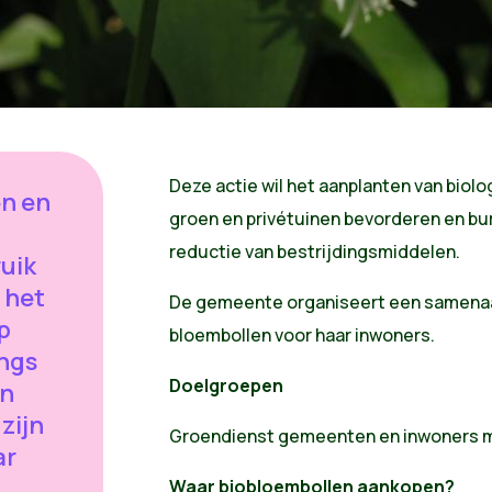
Deze actie wil het aanplanten van biol
en en
groen en privétuinen bevorderen en bur
n
reductie van bestrijdingsmiddelen.
uik
 het
De gemeente organiseert een samenaa
p
bloembollen voor haar inwoners.
ngs
Doelgroepen
en
zijn
Groendienst gemeenten en inwoners m
ar
Waar biobloembollen aankopen?