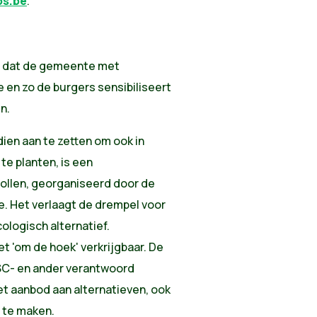
s.be
.
is dat de gemeente met
en zo de burgers sensibiliseert
n.
ien aan te zetten om ook in
te planten, is een
llen, georganiseerd door de
ee. Het verlaagt de drempel voor
ologisch alternatief.
t 'om de hoek' verkrijgbaar. De
 FSC- en ander verantwoord
et aanbod aan alternatieven, ook
 te maken.