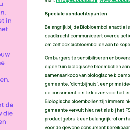
mail:
info@ecobulbs.nl
,
www.ecobulb
eu
n.
Speciale aandachtspunten
et in
Belangrijk bij de Biobloembollenactie 
het
daadkracht communiceert overde actie 
om zelf ook biobloembollen aan te kope
ouw
Om burgers te sensibiliseren en bovend
se
eigen tuin biologische bloembollen aan 
samenaankoop van biologische bloembo
en.
gemeente, 'dichtbijhuis', een prima id
de consument om te kiezen voor het ec
Biologische bloembollen zijn immers nie
nt de
gemeente vervult hier, net als bij het
 die
productgebruik een belangrijk rol om h
 en
voor de gewone consument bereikbaar