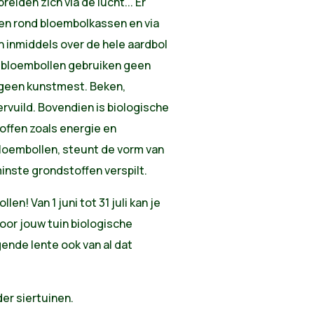
eiden zich via de lucht... Er
ten rond bloembolkassen en via
 inmiddels over de hele aardbol
e bloembollen gebruiken geen
geen kunstmest. Beken,
rvuild. Bovendien is biologische
ffen zoals energie en
bloembollen, steunt de vorm van
inste grondstoffen verspilt.
n! Van 1 juni tot 31 juli kan je
or jouw tuin biologische
gende lente ook van al dat
er siertuinen.