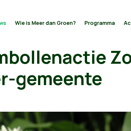
ws
Wie is Meer dan Groen?
Programma
Ac
mbollenactie Zo
r-gemeente