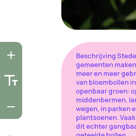
Beschrijving Sted
gemeenten make
meer en meer gebr
van bloembollen in
openbaar groen: o
middenbermen, la
wegen, in parken 
plantsoenen. Vaak 
dit echter gangba
geteelde bollen