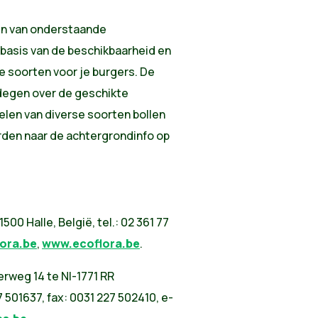
n van onderstaande
 basis van de beschikbaarheid en
de soorten voor je burgers. De
degen over de geschikte
len van diverse soorten bollen
orden naar de achtergrondinfo op
00 Halle, België, tel.: 02 361 77
ora.be
,
www.ecoflora.be
.
weg 14 te Nl-1771 RR
7 501637, fax: 0031 227 502410, e-