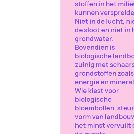
stoffen in het mili
kunnen verspreide
Niet in de lucht, ni
de sloot en niet in 
grondwater.
Bovendien is
biologische landb
zuinig met schaar
grondstoffen zoals
energie en mineral
Wie kiest voor
biologische
bloembollen, steu
vorm van landbouw
het minst vervuilt
de minste