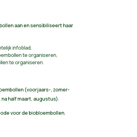
llen aan en sensibiliseert haar
elijk infoblad,
oembollen te organiseren,
len te organiseren.
bloembollen (voorjaars-, zomer-
 na half maart, augustus).
ode voor de biobloembollen.