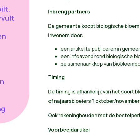
ilt.
Inbreng partners
rvult
De gemeente koopt biologische bloembo
en
inwoners door:
een artikel te publiceren in gemeent
een infoavond rond biologische bl
de samenaankkop van biobloembol
Timing
in
De timing is afhankelijk van het soort 
of najaarsbloeiers ? oktober/november,
ng
Ook rekeninghouden met de bestelperi
Voorbeeldartikel