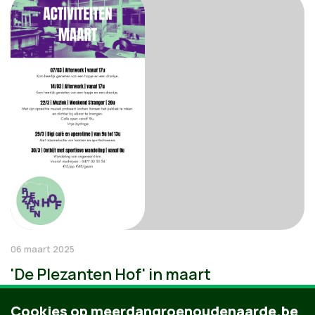
06 maart 2025
'De Plezanten Hof' in maart
Cookies op meerdangroenoudenaarde.be